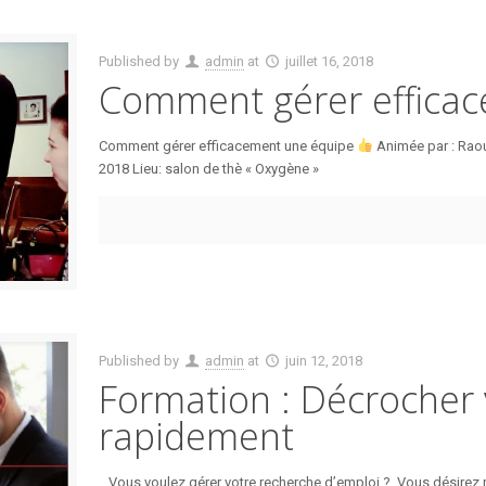
Published by
admin
at
juillet 16, 2018
Comment gérer efficac
Comment gérer efficacement une équipe
Animée par : Raou
2018 Lieu: salon de thè « Oxygène »
Published by
admin
at
juin 12, 2018
Formation : Décrocher 
rapidement
Vous voulez gérer votre recherche d’emploi ? Vous désirez ré