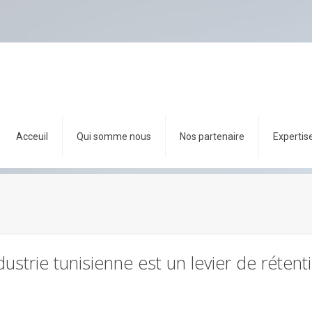
Acceuil
Qui somme nous
Nos partenaire
Expertis
dustrie tunisienne est un levier de réten